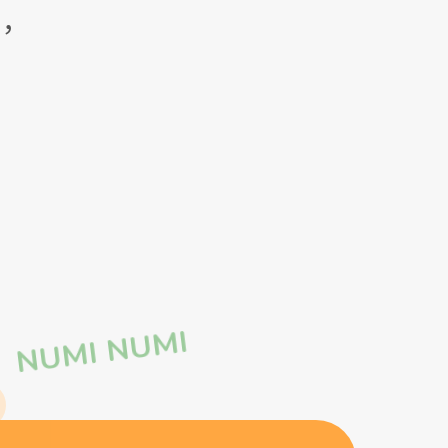
，
NUMI NUMI