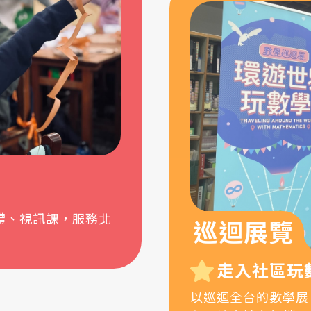
體、視訊課，服務北
巡迴展覽
走入社區玩
以巡迴全台的數學展