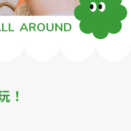
LL
AROUND
玩！