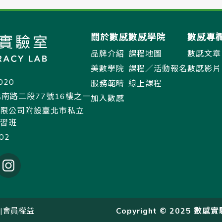
關於數感
數感學院
數感專
品牌介紹
課程地圖
數感文章
美數學院
課程／活動報名
數感影片
020
服務範疇
線上課程
南路二段77號16樓之一
加入數感
限公司附設臺北市私立
習班
02
|
會員權益
Copyright © 2025 數感實驗室