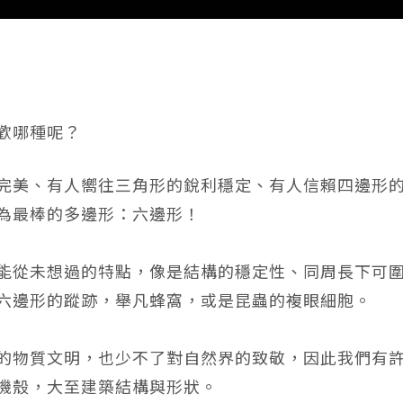
歡哪種呢？
完美、有人嚮往三角形的銳利穩定、有人信賴四邊形
為最棒的多邊形：六邊形！
能從未想過的特點，像是結構的穩定性、同周長下可
六邊形的蹤跡，舉凡蜂窩，或是昆蟲的複眼細胞。
的物質文明，也少不了對自然界的致敬，因此我們有
機殼，大至建築結構與形狀。