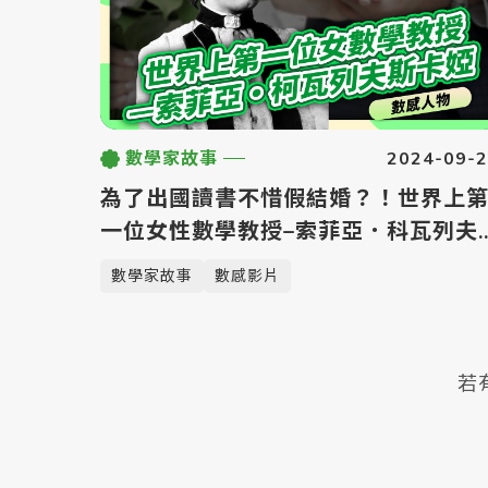
2024-09-
數學家故事
為了出國讀書不惜假結婚？！世界上
一位女性數學教授–索菲亞．科瓦列夫
斯卡婭｜女性科學家🙋‍【數感沙龍】
數學家故事
數感影片
若