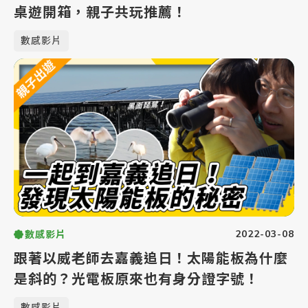
桌遊開箱，親子共玩推薦！
數感影片
2022-03-08
數感影片
跟著以威老師去嘉義追日！太陽能板為什麼
是斜的？光電板原來也有身分證字號！
數感影片