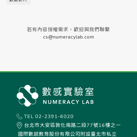
若有內容授權需求，歡迎與我們聯繫
cs@numeracylab.com
TEL 02-2391-6020
台北市大安區敦化南路二段77號16樓之一
國際數感教育股份有限公司附設臺北市私立