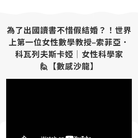
為了出國讀書不惜假結婚？！世界
上第一位女性數學教授–索菲亞．
科瓦列夫斯卡婭｜女性科學家
🙋‍【數感沙龍】