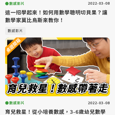
2022-03-08
數感影片
這一招學起來！如何用數學聰明切貝果？讓
數學家莫比烏斯來教你！
數感影片
2022-03-08
數感影片
育兒救星！從小培養數感，3-6歲幼兒數學