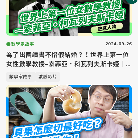
2024-09-26
數學家故事
為了出國讀書不惜假結婚？！世界上第一位
女性數學教授–索菲亞．科瓦列夫斯卡婭｜
女性科學家🙋‍【數感沙龍】
數學家故事
數感影片