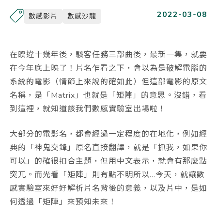
2022-03-08
數感影片
數感沙龍
在睽違十幾年後，駭客任務三部曲後，最新一集，就要
在今年底上映了！片名乍看之下，會以為是破解電腦的
系統的電影（情節上來說的確如此）但這部電影的原文
名稱，是「Matrix」也就是「矩陣」的意思。沒錯，看
到這裡，就知道該我們數感實驗室出場啦！
大部分的電影名，都會經過一定程度的在地化，例如經
典的「神鬼交鋒」原名直接翻譯，就是「抓我，如果你
可以」的確很扣合主題，但用中文表示，就會有那麼點
突兀。而光看「矩陣」則有點不明所以…今天，就讓數
感實驗室來好好解析片名背後的意義，以及片中，是如
何透過「矩陣」來預知未來！