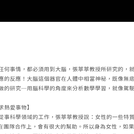
任何事情，都必須用到大腦，張葶葶教授所研究的，
應的反應！大腦這個器官在人體中相當神秘，既像無
做的研究─用腦科學的角度來分析數學學習，就像駕
求熱愛事物】
從事科學領域的工作，張葶葶教授說：女性的一些特
?。在團隊合作上，會有很大的幫助。所以身為女性，如