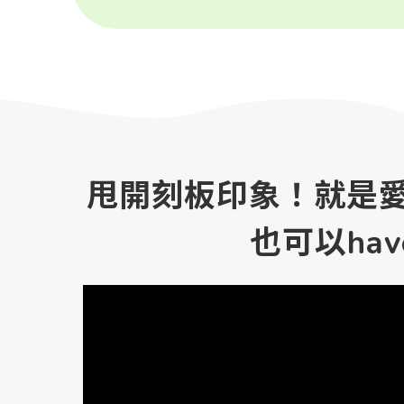
甩開刻板印象！就是
也可以hav