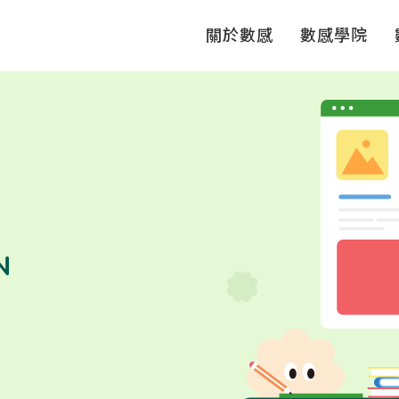
關於數感
數感學院
N