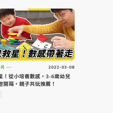
2022-03-08
影片
星！從小培養數感，3-6歲幼兒
遊開箱，親子共玩推薦！