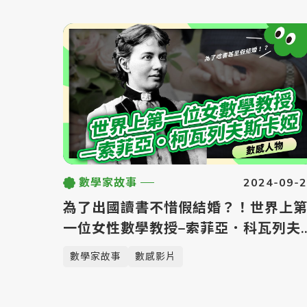
2024-09-
數學家故事
為了出國讀書不惜假結婚？！世界上
一位女性數學教授–索菲亞．科瓦列夫
斯卡婭｜女性科學家🙋‍【數感沙龍】
數學家故事
數感影片