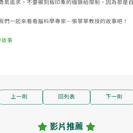
勇氣追求，不要被刻板印象的枷鎖給限制，因為那是
⠀⠀
我們一起來看看腦科學專家─張葶葶教授的故事吧！
⠀
#故事
上一則
回列表
下一則
影片推薦