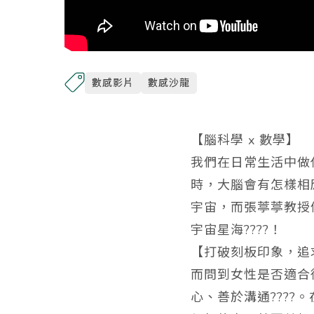
數感影片
數感沙龍
【腦科學 x 數學】
我們在日常生活中做
時，大腦會有怎樣相
宇宙，而張葶葶教授
宇宙星海????！ ⠀⠀
【打破刻板印象，追
而問到女性是否適合
心、善於溝通???