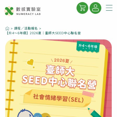
關於數感
>
課程／活動報名
>
【升4～6年級】2026夏｜臺師大SEED中心聯名營
數感學院
數感專欄
精彩合輯
線上商城