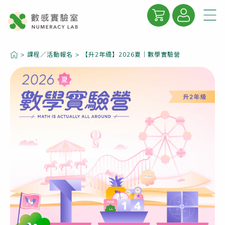
關於數感
>
課程／活動報名
>
【升2年級】2026夏｜數學實驗營
數感學院
數感專欄
精彩合輯
線上商城