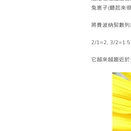
兔崽子(聽起來
將費波納契數列
2/1=2, 3/2=1
它越來越趨近於