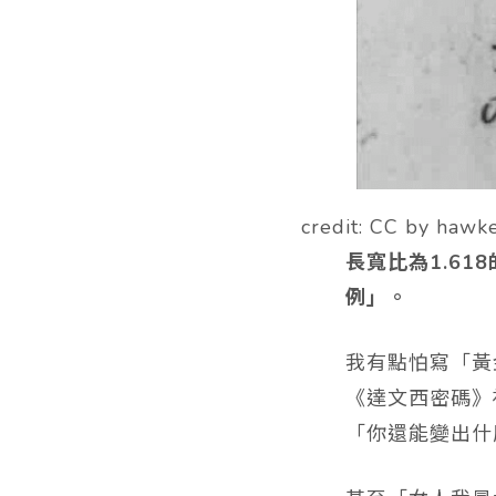
credit: CC by hawk
長寬比為
1.618
例」。
我有點怕寫「黃
《達文西密碼》
「你還能變出什