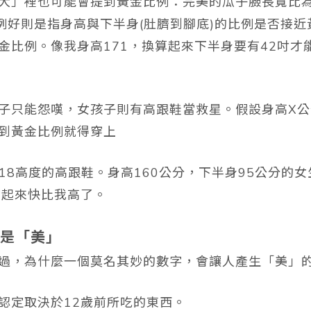
大」裡也可能會提到黃金比例：完美的瓜子臉長寬比為34
材比例好則是指身高與下半身(肚臍到腳底)的比例是否接
金比例。像我身高171，換算起來下半身要有42吋才
子只能怨嘆，女孩子則有高跟鞋當救星。假設身高X公
到黃金比例就得穿上
Y)/0.618高度的高跟鞋。身高160公分，下半身95公分
穿起來快比我高了。
是「美」
過，為什麼一個莫名其妙的數字，會讓人產生「美」
認定取決於12歲前所吃的東西。