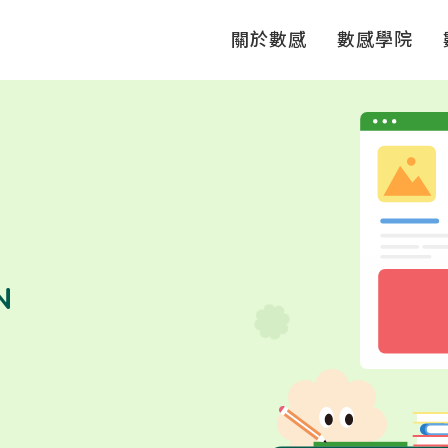
關於數感
數感學院
N