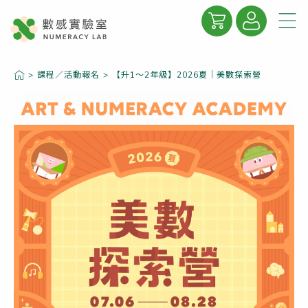
關於數感
>
課程／活動報名
>
【升1～2年級】2026夏｜美數探索營
數感學院
數感專欄
精彩合輯
線上商城