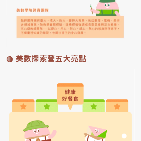
◍ 美數探索營五大亮點